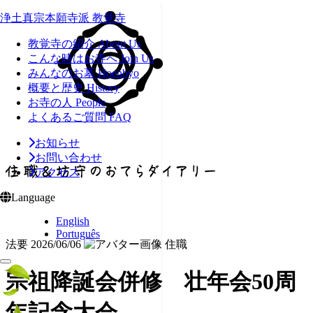
浄土真宗本願寺派 教覚寺
教覚寺の紹介
About Us
こんな時はお寺へ
Join Us
みんなのお墓
Hoenbyo
概要と歴史
History
お寺の人
People
よくあるご質問
FAQ
お知らせ
お問い合わせ
アクセス
Language
English
Português
法要
2026/06/06
住職
宗祖降誕会併修 壮年会50周
年記念大会