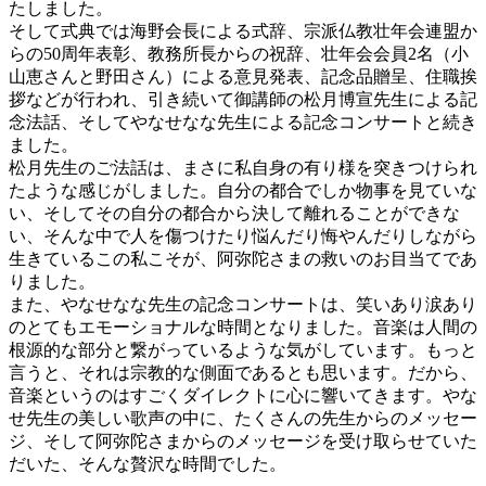
たしました。
そして式典では海野会長による式辞、宗派仏教壮年会連盟か
らの50周年表彰、教務所長からの祝辞、壮年会会員2名（小
山恵さんと野田さん）による意見発表、記念品贈呈、住職挨
拶などが行われ、引き続いて御講師の松月博宣先生による記
念法話、そしてやなせなな先生による記念コンサートと続き
ました。
松月先生のご法話は、まさに私自身の有り様を突きつけられ
たような感じがしました。自分の都合でしか物事を見ていな
い、そしてその自分の都合から決して離れることができな
い、そんな中で人を傷つけたり悩んだり悔やんだりしながら
生きているこの私こそが、阿弥陀さまの救いのお目当てであ
りました。
また、やなせなな先生の記念コンサートは、笑いあり涙あり
のとてもエモーショナルな時間となりました。音楽は人間の
根源的な部分と繋がっているような気がしています。もっと
言うと、それは宗教的な側面であるとも思います。だから、
音楽というのはすごくダイレクトに心に響いてきます。やな
せ先生の美しい歌声の中に、たくさんの先生からのメッセー
ジ、そして阿弥陀さまからのメッセージを受け取らせていた
だいた、そんな贅沢な時間でした。