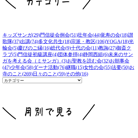
キッズサンガ(29)
門信徒会例会(51)
壮年会(44)
覚寿の会(18)
讃
歌隊(37)
出講(74)
多文化共生(18)
宗派・教区(106)
YOGA(18)
光
輪会(5)
慶びのご縁(16)
総代会(9)
十代の会(11)
教誨(27)
御斎ク
ラブ(5)
門信徒初級講座(4)
団体参拝(4)
静岡西組(6)
未来のサン
ガを考える会（ミサンガ）(3)
お聖教を読む会(32)
お朝事会
(47)
少年会(58)
ダーナ活動(76)
継職(15)
女性の会(55)
法要(50)
お
寺のこと(269)
日々のこと(59)
その他(16)