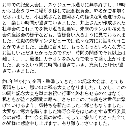
お寺での記念大会は、スケジュール通りに無事終了し、18時
からは葵タワーに場所を移して記念祝賀会。67名がご参加く
ださいました。小山英さんと吉岡さんの軽快な司会進行のも
と、楽しい時間が過ぎていきました。井上さんが作成された
壮年会のこれまでを振り返る動画や、未来のサンガを考える
会の座談会の様子なども、皆様食い入るように見ておられま
した。住職の突撃インタビューでは色々な方にお話を伺うこ
とができました。正直に言えば、もっともっといろんな方に
お話しいただきたかったのですが、時間の関係でそれ以上は
難しく。。。最後はカラオケをみんなで歌って盛り上がりま
した。あっという間に時間は過ぎていき、充実した1日が過
ぎていきました。
約1年半かけて企画・準備してきたこの記念大会は、とても
素晴らしい、思い出に残る大会となりました。しかし、この
50周年記念大会を単にお祝い行事で終わらせるのではなく、
私どもが益々お聴聞に励み、さらにこのご法義を次世代に繋
げていけるよう、気持ちを新たにしたご縁ともなりました。
大変なご尽力を賜りました海野会長をはじめとする実行委員
会の皆様、壮年会会員の皆様、そしてご参加くださった全て
の皆様に感謝申し上げます。有り難うございました。