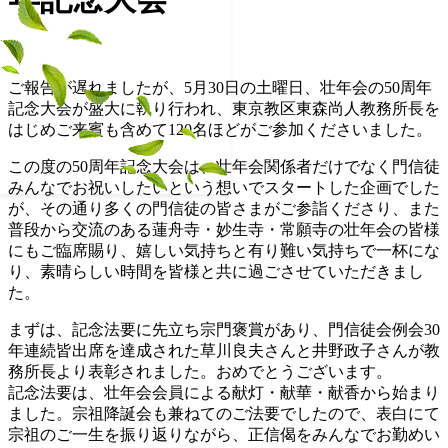
ご報告が遅れましたが、5月30日の土曜日、壮年会の50周年
記念大会が盛大に執り行われ、東京教区東森尚人教務所長を
はじめご来賓も含めて120名ほどがご参加くださいました。
この度の50周年記念大会は、壮年会関係者だけでなく門信徒
みんなでお祝いしたいという想いでスタートした企画でした
が、その通り多くの門信徒の皆さまがご参詣くださり、また
普段から交流のある蓮舟寺・妙生寺・常願寺の壮年会の皆様
にもご臨席賜り、嬉しい気持ちと有り難い気持ちで一杯にな
り、素晴らしい時間を皆様と共に過ごさせていただきまし
た。
まずは、記念法要に先立ち宗門褒賞があり、門信徒会例会30
年連続皆出席を達成された草川良夫さんと井野政子さんが教
務所長より表彰されました。おめでとうございます。
記念法要は、壮年会会員による献灯・献華・献香から始まり
ました。宗祖降誕会も兼ねてのご法要でしたので、表白にて
宗祖のご一生を振り返りながら、正信偈をみんなでお勤めい