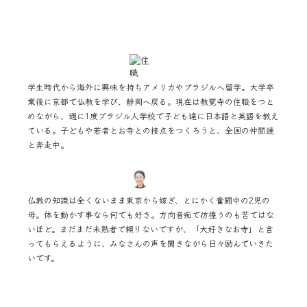
学生時代から海外に興味を持ちアメリカやブラジルへ留学。大学卒
業後に京都で仏教を学び、静岡へ戻る。現在は教覚寺の住職をつと
めながら、週に1度ブラジル人学校で子ども達に日本語と英語を教え
ている。子どもや若者とお寺との接点をつくろうと、全国の仲間達
と奔走中。
仏教の知識は全くないまま東京から嫁ぎ、とにかく奮闘中の2児の
母。体を動かす事なら何でも好き。方向音痴で彷徨うのも苦ではな
いほど。まだまだ未熟者で頼りないですが、「大好きなお寺」と言
ってもらえるように、みなさんの声を聞きながら日々励んでいきた
いです。