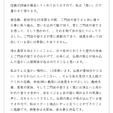
住職が詳細を報告してくれておりますので、私は「想い」だけ
書かせて頂きます。
前住職、前坊守は35年間もの間、ご門徒の皆さまと共に様々
な事に取り組み、想いを込めて駆け回り、常にご門徒の皆さま
を想って、そして想われて、、それを側で目の当たりにしてき
ました。ご門徒の皆さまが常に原動力であり、誠意を持って対
応している姿には尊敬しかありません。
浄土真宗を伝えていくことに、日々努められてきた歴代の寺族
とご門徒の皆さまのおかげで、お寺には、仏教の教えが染み込
んだ温かい人間関係が在るのだろうなと思います。
私はそんな温かい場所に、13年間います。仏教が意味分からな
い、なかなか心に入ってこない、、そんな私を見守り支え続け
てくれた住職、寺族(特に義母には迷惑をかけました)、義妹夫
妻、実家の家族、そしてご門徒の皆さま！既にお浄土へと向か
われた皆さま含めて、目をつぶると目の前に現れるその笑顔と
声に、力をもらってきました。仏教の教えが染み込んでいる皆
さまの力で、私はスタート地点にやっと立つことができたこと
に感謝です。教覚寺は大家族、皆大事な存在です。