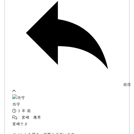
返信
坊守
3 年 前
宮崎 應男
宮崎さま