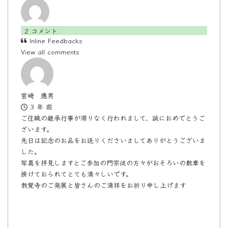
2
コメント
Inline Feedbacks
View all comments
宮崎 應男
3 年 前
ご住職の継承行事が滞りなく行われまして、誠におめでとうご
ざいます。
先日は記念のお品をお送りくださいましてありがとうございま
した。
写真を拝見しますとご参加の門宗徒の方々がおそろいの敷章を
掛けておられてとても清々しいです。
教覚寺のご発展と皆さんのご清祥をお祈り申し上げます