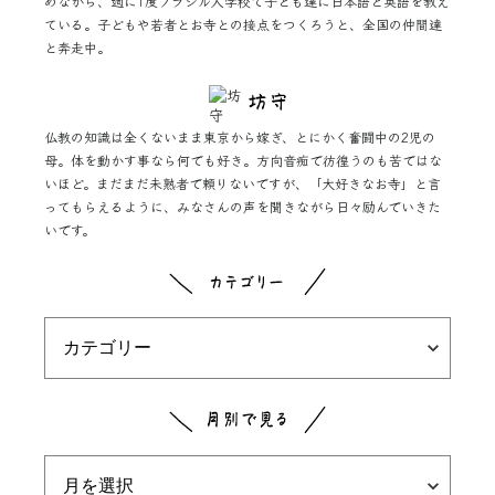
めながら、週に1度ブラジル人学校で子ども達に日本語と英語を教え
ている。子どもや若者とお寺との接点をつくろうと、全国の仲間達
と奔走中。
仏教の知識は全くないまま東京から嫁ぎ、とにかく奮闘中の2児の
母。体を動かす事なら何でも好き。方向音痴で彷徨うのも苦ではな
いほど。まだまだ未熟者で頼りないですが、「大好きなお寺」と言
ってもらえるように、みなさんの声を聞きながら日々励んでいきた
いです。