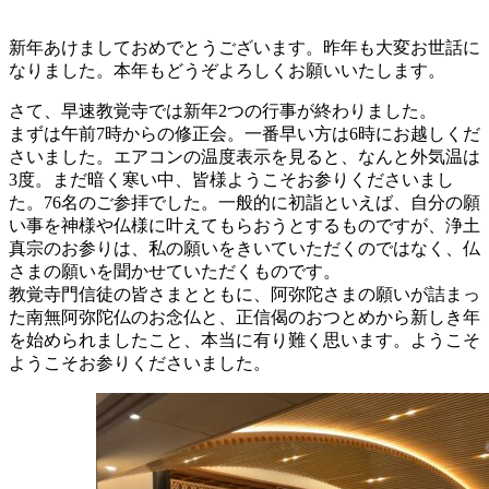
新年あけましておめでとうございます。昨年も大変お世話に
なりました。本年もどうぞよろしくお願いいたします。
さて、早速教覚寺では新年2つの行事が終わりました。
まずは午前7時からの修正会。一番早い方は6時にお越しくだ
さいました。エアコンの温度表示を見ると、なんと外気温は
3度。まだ暗く寒い中、皆様ようこそお参りくださいまし
た。76名のご参拝でした。一般的に初詣といえば、自分の願
い事を神様や仏様に叶えてもらおうとするものですが、浄土
真宗のお参りは、私の願いをきいていただくのではなく、仏
さまの願いを聞かせていただくものです。
教覚寺門信徒の皆さまとともに、阿弥陀さまの願いが詰まっ
た南無阿弥陀仏のお念仏と、正信偈のおつとめから新しき年
を始められましたこと、本当に有り難く思います。ようこそ
ようこそお参りくださいました。