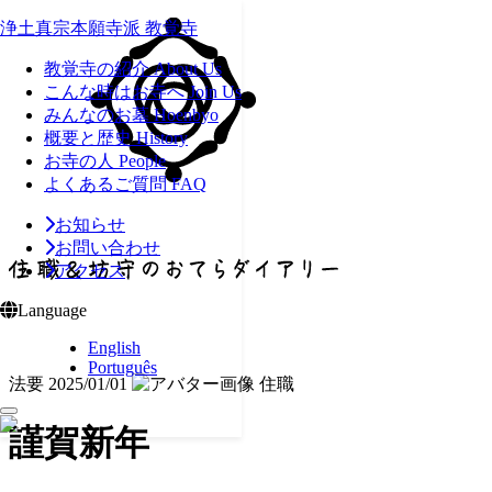
浄土真宗本願寺派 教覚寺
教覚寺の紹介
About Us
こんな時はお寺へ
Join Us
みんなのお墓
Hoenbyo
概要と歴史
History
お寺の人
People
よくあるご質問
FAQ
お知らせ
お問い合わせ
アクセス
Language
English
Português
法要
2025/01/01
住職
謹賀新年