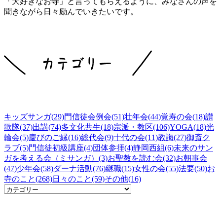
「大好きなお寺」と言ってもらえるように、みなさんの声を
聞きながら日々励んでいきたいです。
キッズサンガ(29)
門信徒会例会(51)
壮年会(44)
覚寿の会(18)
讃
歌隊(37)
出講(74)
多文化共生(18)
宗派・教区(106)
YOGA(18)
光
輪会(5)
慶びのご縁(16)
総代会(9)
十代の会(11)
教誨(27)
御斎ク
ラブ(5)
門信徒初級講座(4)
団体参拝(4)
静岡西組(6)
未来のサン
ガを考える会（ミサンガ）(3)
お聖教を読む会(32)
お朝事会
(47)
少年会(58)
ダーナ活動(76)
継職(15)
女性の会(55)
法要(50)
お
寺のこと(268)
日々のこと(59)
その他(16)