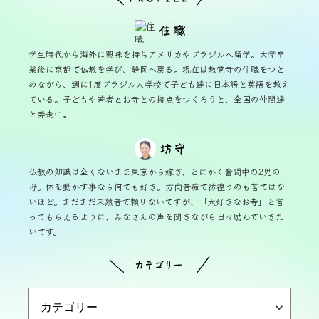
学生時代から海外に興味を持ちアメリカやブラジルへ留学。大学卒
業後に京都で仏教を学び、静岡へ戻る。現在は教覚寺の住職をつと
めながら、週に1度ブラジル人学校で子ども達に日本語と英語を教え
ている。子どもや若者とお寺との接点をつくろうと、全国の仲間達
と奔走中。
仏教の知識は全くないまま東京から嫁ぎ、とにかく奮闘中の2児の
母。体を動かす事なら何でも好き。方向音痴で彷徨うのも苦ではな
いほど。まだまだ未熟者で頼りないですが、「大好きなお寺」と言
ってもらえるように、みなさんの声を聞きながら日々励んでいきた
いです。