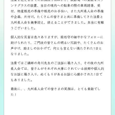
ンドグラスの設置、当日の境内への駐車の際の車両誘導、受
付、物産販売の準備や販売のお手伝い、また九州県人会の準備
や企画、片付け。たくさんの皆さまと共に準備してきた法要と
九州県人会を無事迎え、終えることができました。本当に有難
うございました。
個人的な反省は色々ありますが、前坊守の細やかなフォローに
助けられたり、ご門徒の皆さんの明るい冗談や、たくさんのお
声がけ、励ましのおかげで、何とも言えない満たされた1日と
なりました。
法要ではご講師の舟川先生のご法話に聴き入り、その後の九州
県人会では、皆さんがそれぞれ大事にされている故郷や個人的
なお話に聴き入り、ぬくもりがあるお話に心動かされた1日で
もありました。
最後に、、九州県人会での皆さまの笑顔は、とても素敵でし
た！