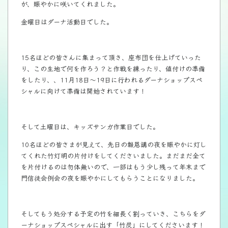
が、賑やかに咲いてくれました。
金曜日はダーナ活動日でした。
15名ほどの皆さんに集まって頂き、座布団を仕上げていった
り、この生地で何を作ろう？と作戦を練ったり、値付けの準備
をしたり、、11月18日〜19日に行われるダーナショップスペ
シャルに向けて準備は開始されています！
そして土曜日は、キッズサンガ作業日でした。
10名ほどの皆さまが見えて、先日の報恩講の夜を賑やかに灯し
てくれた竹灯明の片付けをしてくださいました。まだまだ全て
を片付けるのは勿体無いので、一部はもう少し残って年末まで
門信徒会例会の夜を賑やかにしてもらうことになりました。
そしてもう処分する予定の竹を細長く割っていき、こちらをダ
ーナショップスペシャルに出す「竹炭」にしてくださいます！