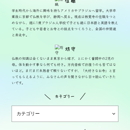
学生時代から海外に興味を持ちアメリカやブラジルへ留学。大学卒
業後に京都で仏教を学び、静岡へ戻る。現在は教覚寺の住職をつと
めながら、週に1度ブラジル人学校で子ども達に日本語と英語を教え
ている。子どもや若者とお寺との接点をつくろうと、全国の仲間達
と奔走中。
仏教の知識は全くないまま東京から嫁ぎ、とにかく奮闘中の2児の
母。体を動かす事なら何でも好き。方向音痴で彷徨うのも苦ではな
いほど。まだまだ未熟者で頼りないですが、「大好きなお寺」と言
ってもらえるように、みなさんの声を聞きながら日々励んでいきた
いです。