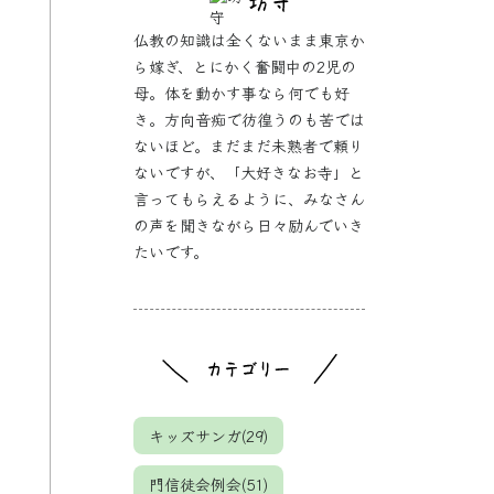
仏教の知識は全くないまま東京か
ら嫁ぎ、とにかく奮闘中の2児の
母。体を動かす事なら何でも好
き。方向音痴で彷徨うのも苦では
ないほど。まだまだ未熟者で頼り
ないですが、「大好きなお寺」と
言ってもらえるように、みなさん
の声を聞きながら日々励んでいき
たいです。
キッズサンガ(29)
門信徒会例会(51)