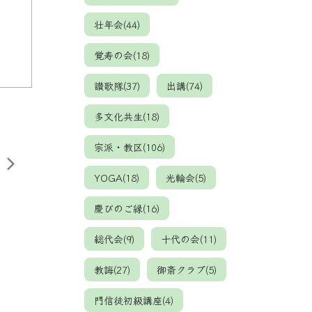
壮年会(44)
覚寿の会(18)
讃歌隊(37)
出講(74)
多文化共生(18)
宗派・教区(106)
YOGA(18)
光輪会(5)
慶びのご縁(16)
総代会(9)
十代の会(11)
教誨(27)
御斎クラブ(5)
門信徒初級講座(4)