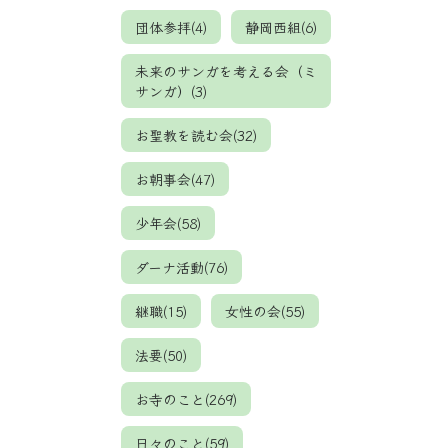
団体参拝(4)
静岡西組(6)
未来のサンガを考える会（ミ
サンガ）(3)
お聖教を読む会(32)
お朝事会(47)
少年会(58)
ダーナ活動(76)
継職(15)
女性の会(55)
法要(50)
お寺のこと(269)
日々のこと(59)