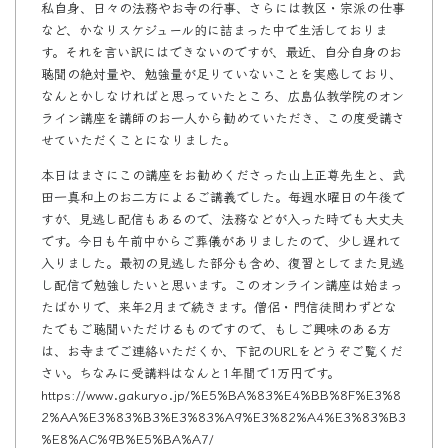
私自身、日々の法務やお寺の行事、さらには教区・宗派の仕事
など、かなりスケジュール的に詰まった中で生活しておりま
す。それを言い訳にはできないのですが、最近、自分自身のお
聴聞の絶対量や、勉強量が足りていないことを実感しており、
なんとかしなければと思っていたところ、広島仏教学院のオン
ライン講座を講師のお一人から勧めていただき、この度受講さ
せていただくことになりました。
本日はまさにこの講座をお勧めくださった山上正尊先生と、武
田一真和上のお二方によるご講義でした。毎週水曜日の午後で
すが、見逃し配信もあるので、法務などが入った時でも大丈夫
です。今日も午前中からご葬儀がありましたので、少し遅れて
入りました。最初の見逃した部分も含め、復習としてまた見逃
し配信で勉強したいと思います。このオンライン講座は始まっ
たばかりで、来年2月まで続きます。僧侶・門信徒問わずどな
たでもご聴聞いただけるものですので、もしご興味のある方
は、お寺までご連絡いただくか、下記のURLをどうぞご覧くだ
さい。ちなみに受講料はなんと1年間で1万円です。
https://www.gakuryo.jp/%E5%BA%83%E4%BB%8F%E3%8
2%AA%E3%83%B3%E3%83%A9%E3%82%A4%E3%83%B3
%E8%AC%9B%E5%BA%A7/