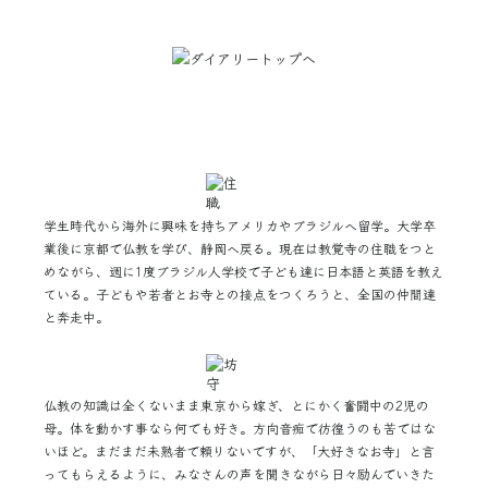
学生時代から海外に興味を持ちアメリカやブラジルへ留学。大学卒
業後に京都で仏教を学び、静岡へ戻る。現在は教覚寺の住職をつと
めながら、週に1度ブラジル人学校で子ども達に日本語と英語を教え
ている。子どもや若者とお寺との接点をつくろうと、全国の仲間達
と奔走中。
仏教の知識は全くないまま東京から嫁ぎ、とにかく奮闘中の2児の
母。体を動かす事なら何でも好き。方向音痴で彷徨うのも苦ではな
いほど。まだまだ未熟者で頼りないですが、「大好きなお寺」と言
ってもらえるように、みなさんの声を聞きながら日々励んでいきた