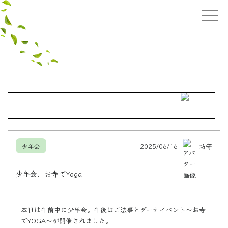
2025/06/16
坊守
少年会
少年会、お寺でYoga
本日は午前中に少年会。午後はご法事とダーナイベント〜お寺
でYOGA〜が開催されました。