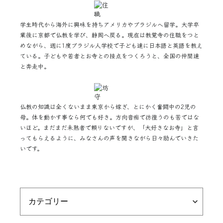
学生時代から海外に興味を持ちアメリカやブラジルへ留学。大学卒
業後に京都で仏教を学び、静岡へ戻る。現在は教覚寺の住職をつと
めながら、週に1度ブラジル人学校で子ども達に日本語と英語を教え
ている。子どもや若者とお寺との接点をつくろうと、全国の仲間達
と奔走中。
仏教の知識は全くないまま東京から嫁ぎ、とにかく奮闘中の2児の
母。体を動かす事なら何でも好き。方向音痴で彷徨うのも苦ではな
いほど。まだまだ未熟者で頼りないですが、「大好きなお寺」と言
ってもらえるように、みなさんの声を聞きながら日々励んでいきた
いです。