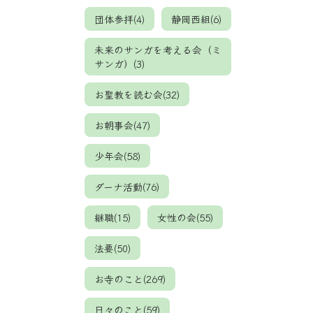
団体参拝(4)
静岡西組(6)
未来のサンガを考える会（ミ
サンガ）(3)
お聖教を読む会(32)
お朝事会(47)
少年会(58)
ダーナ活動(76)
継職(15)
女性の会(55)
法要(50)
お寺のこと(269)
日々のこと(59)