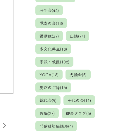
壮年会(44)
覚寿の会(18)
讃歌隊(37)
出講(74)
多文化共生(18)
宗派・教区(106)
YOGA(18)
光輪会(5)
慶びのご縁(16)
総代会(9)
十代の会(11)
教誨(27)
御斎クラブ(5)
門信徒初級講座(4)