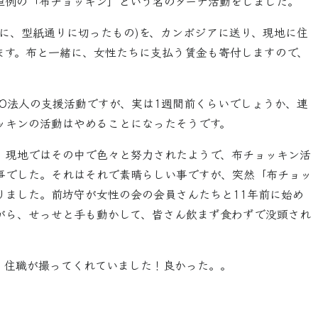
恒例の「布チョッキン」という名のダーナ活動をしました。
に、型紙通りに切ったもの)を、カンボジアに送り、現地に住
ます。布と一緒に、女性たちに支払う賃金も寄付しますので、
O法人の支援活動ですが、実は1週間前くらいでしょうか、連
ッキンの活動はやめることになったそうです。
、現地ではその中で色々と努力されたようで、布チョッキン活
事でした。それはそれで素晴らしい事ですが、突然「布チョッ
りました。前坊守が女性の会の会員さんたちと11年前に始め
がら、せっせと手も動かして、皆さん飲まず食わずで没頭され
、住職が撮ってくれていました！良かった。。