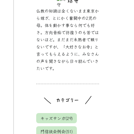
仏教の知識は全くないまま東京か
ら嫁ぎ、とにかく奮闘中の2児の
母。体を動かす事なら何でも好
き。方向音痴で彷徨うのも苦では
ないほど。まだまだ未熟者で頼り
ないですが、「大好きなお寺」と
言ってもらえるように、みなさん
の声を聞きながら日々励んでいき
たいです。
キッズサンガ(29)
門信徒会例会(51)