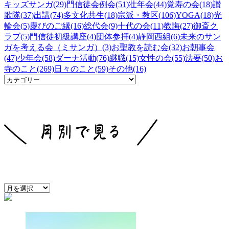
キッズサンガ(29)
門信徒会例会(51)
壮年会(44)
覚寿の会(18)
讃
歌隊(37)
出講(74)
多文化共生(18)
宗派・教区(106)
YOGA(18)
光
輪会(5)
慶びのご縁(16)
総代会(9)
十代の会(11)
教誨(27)
御斎ク
ラブ(5)
門信徒初級講座(4)
団体参拝(4)
静岡西組(6)
未来のサン
ガを考える会（ミサンガ）(3)
お聖教を読む会(32)
お朝事会
(47)
少年会(58)
ダーナ活動(76)
継職(15)
女性の会(55)
法要(50)
お
寺のこと(269)
日々のこと(59)
その他(16)