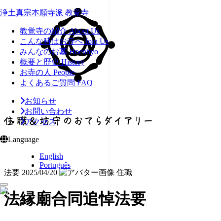
浄土真宗本願寺派 教覚寺
教覚寺の紹介
About Us
こんな時はお寺へ
Join Us
みんなのお墓
Hoenbyo
概要と歴史
History
お寺の人
People
よくあるご質問
FAQ
お知らせ
お問い合わせ
アクセス
Language
English
Português
法要
2025/04/20
住職
法縁廟合同追悼法要