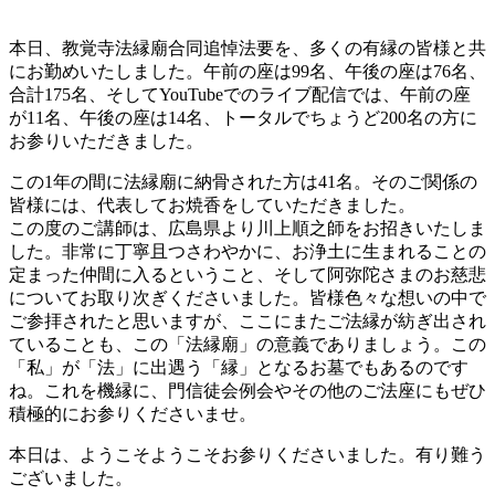
本日、教覚寺法縁廟合同追悼法要を、多くの有縁の皆様と共
にお勤めいたしました。午前の座は99名、午後の座は76名、
合計175名、そしてYouTubeでのライブ配信では、午前の座
が11名、午後の座は14名、トータルでちょうど200名の方に
お参りいただきました。
この1年の間に法縁廟に納骨された方は41名。そのご関係の
皆様には、代表してお焼香をしていただきました。
この度のご講師は、広島県より川上順之師をお招きいたしま
した。非常に丁寧且つさわやかに、お浄土に生まれることの
定まった仲間に入るということ、そして阿弥陀さまのお慈悲
についてお取り次ぎくださいました。皆様色々な想いの中で
ご参拝されたと思いますが、ここにまたご法縁が紡ぎ出され
ていることも、この「法縁廟」の意義でありましょう。この
「私」が「法」に出遇う「縁」となるお墓でもあるのです
ね。これを機縁に、門信徒会例会やその他のご法座にもぜひ
積極的にお参りくださいませ。
本日は、ようこそようこそお参りくださいました。有り難う
ございました。