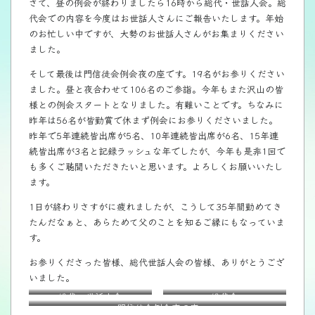
さて、昼の例会が終わりましたら16時から総代・世話人会。総
代会での内容を今度はお世話人さんにご報告いたします。年始
のお忙しい中ですが、大勢のお世話人さんがお集まりください
ました。
そして最後は門信徒会例会夜の座です。19名がお参りください
ました。昼と夜合わせて106名のご参詣。今年もまた沢山の皆
様との例会スタートとなりました。有難いことです。ちなみに
昨年は56名が皆勤賞で休まず例会にお参りくださいました。
昨年で5年連続皆出席が5名、10年連続皆出席が6名、15年連
続皆出席が3名と記録ラッシュな年でしたが、今年も是非1回で
も多くご聴聞いただきたいと思います。よろしくお願いいたし
ます。
1日が終わりさすがに疲れましたが、こうして35年間勤めてき
たんだなぁと、あらためて父のことを知るご縁にもなっていま
す。
お参りくださった皆様、総代世話人会の皆様、ありがとうござ
いました。
総代・世話人会
総代会
門信徒会例会夜の座