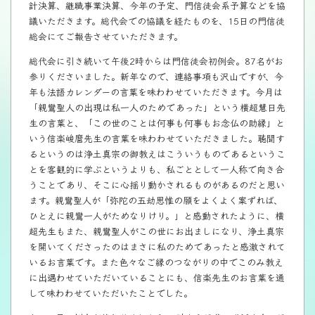
計決算、継職事業決算、今年の予定、門信徒会系予算などを協
議いただきます。総代会での協議を経たものを、15日の門信徒
総会にてご報告させていただきます。
総代会に引き続いて午後2時からは門信徒会初例会。87名がお
参りくださいました。新年なので、連絡事項も沢山ですが、今
年も法語カレンダーの言葉を味わわせていただきます。今月は
「親鸞聖人の出現は私一人のためであった」という横超慧日先
生の言葉と、「この世のことは何事も何事もお念仏の助縁」と
いう信楽峻麿先生の言葉を味わわせていただきました。聴聞す
るというのは浄土真宗の御教えはこういうものであるというこ
とを客観的に学ぶというよりも、私ごととして一人称で向き合
うことであり、そこに心揺り動かされるものがあるのだと思い
ます。親鸞聖人が「弥陀の五劫思惟の願をよくよく案ずれば、
ひとえに親鸞一人がためなりけり。」と感動されたように、横
超先生もまた、親鸞聖人がこの世にお出ましになり、浄土真宗
を開いてくださったのはまさに私のためであったと感激されて
いるお言葉です。また色々なご縁のつながりの中でこのみ教え
に出遇わせていただいていることにも、信楽先生のお言葉を通
して味わわせていただいたことでした。