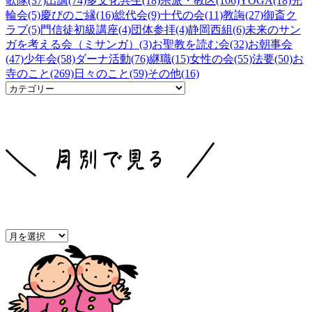
歌隊(37)
出講(74)
多文化共生(18)
宗派・教区(106)
YOGA(18)
光
輪会(5)
慶びのご縁(16)
総代会(9)
十代の会(11)
教誨(27)
御斎ク
ラブ(5)
門信徒初級講座(4)
団体参拝(4)
静岡西組(6)
未来のサン
ガを考える会（ミサンガ）(3)
お聖教を読む会(32)
お朝事会
(47)
少年会(58)
ダーナ活動(76)
継職(15)
女性の会(55)
法要(50)
お
寺のこと(269)
日々のこと(59)
その他(16)