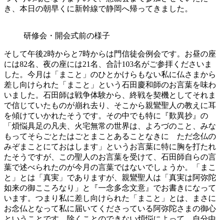
き、本日の朝早くに新幹線で静岡へ帰ってきました。
研修会・開会式前の様子
そして午後2時からと7時からは門信徒会例会です。お昼の座
には82名、夜の座には21名、合計103名がご参拝くださいま
した。今月は「まこと」のひとかけらもない私に仏さまから
差し向けられた「まこと」という石田慶和師のお言葉を味わ
いました。石田師は戦争体験から、終戦を契機としてそれま
で信じていたものが崩れ去り、そこから親鸞聖人の教えに耳
を傾けていかれたそうです。その中でも特に『歎異抄』の
「煩悩具足の凡夫、火宅無常の世界は、よろづのこと、みな
もってそらごとたはごとまことあることなきに ただ念仏の
みぞまことにておはします」というお言葉に特に胸を打たれ
たそうですが、この聖人のお言葉を受けて、石田師自らの言
葉で述べられたのが今月の言葉ではないでしょうか。「まこ
と」とは「真実」でありますが、親鸞聖人は「真実は阿弥陀
如来の御こころなり」と『一念多念文意』でお書きになって
います。つまり私に差し向けられた「まこと」とは、まさに
お念仏となって私に届いてくださっている阿弥陀さまの御心
ということです。除くことのできない煩悩によって、自分中