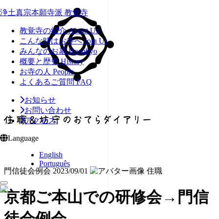
浄土真宗本願寺派 教覚寺
教覚寺の紹介
About Us
こんな時はお寺へ
Join Us
みんなのお墓
Hoenbyo
概要と歴史
History
お寺の人
People
よくあるご質問
FAQ
お知らせ
お問い合わせ
アクセス
Language
English
Português
門信徒会例会
2023/09/01
住職
京都ご本山での研修会→門信
徒会例会