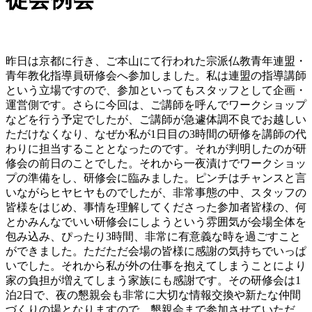
昨日は京都に行き、ご本山にて行われた宗派仏教青年連盟・
青年教化指導員研修会へ参加しました。私は連盟の指導講師
という立場ですので、参加といってもスタッフとして企画・
運営側です。さらに今回は、ご講師を呼んでワークショップ
などを行う予定でしたが、ご講師が急遽体調不良でお越しい
ただけなくなり、なぜか私が1日目の3時間の研修を講師の代
わりに担当することとなったのです。それが判明したのが研
修会の前日のことでした。それから一夜漬けでワークショッ
プの準備をし、研修会に臨みました。ピンチはチャンスと言
いながらヒヤヒヤものでしたが、非常事態の中、スタッフの
皆様をはじめ、事情を理解してくださった参加者皆様の、何
とかみんなでいい研修会にしようという雰囲気が会場全体を
包み込み、ぴったり3時間、非常に有意義な時を過ごすこと
ができました。ただただ会場の皆様に感謝の気持ちでいっぱ
いでした。それから私が外の仕事を抱えてしまうことにより
家の負担が増えてしまう家族にも感謝です。その研修会は1
泊2日で、夜の懇親会も非常に大切な情報交換や新たな仲間
づくりの場となりますので、懇親会まで参加させていただ