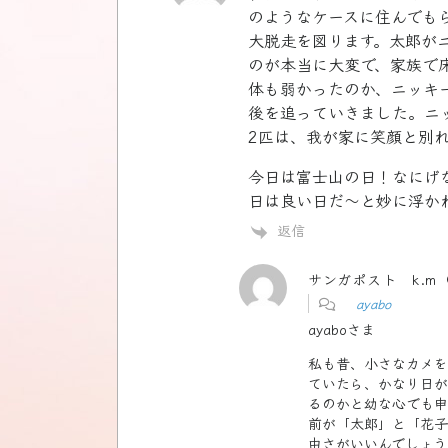
のようなケースに住んでも
大脱走を図ります。太郎が
のが本当に大変で、家族で
体も弱かったのか、ニッキ
後を追っていきました。ニ
2匹は、我が家に笑顔と別
今日は富士山の日！なにげ
日は良い日だ〜と妙に浮か
返信
サンガポスト k.m
ayabo
ayaboさま
私も昔、小さなカメを
ていたら、かなり日が
るのかと幼な心でも申
前が「太郎」と「花子
由さがいいんでしょう