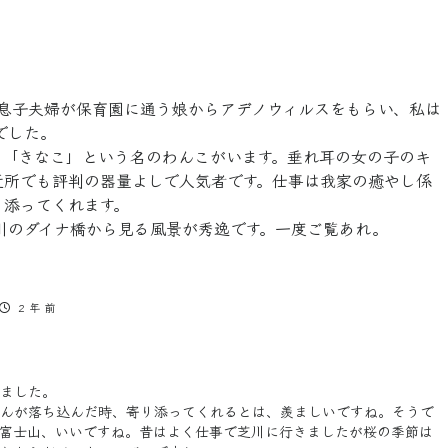
は息子夫婦が保育園に通う娘からアデノウィルスをもらい、私は
でした。
る「きなこ」という名のわんこがいます。垂れ耳の女の子のキ
近所でも評判の器量よしで人気者です。仕事は我家の癒やし係
り添ってくれます。
川のダイナ橋から見る風景が秀逸です。一度ご覧あれ。
2 年 前
ました。
んが落ち込んだ時、寄り添ってくれるとは、羨ましいですね。そうで
富士山、いいですね。昔はよく仕事で芝川に行きましたが桜の季節は