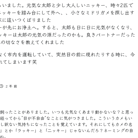
らいました。元気な太郎と少し大人しいニッキー、時々2匹で
ニッキーを踏み台にして外へ、、小さなミドリガメを探し出す
床に這いつくばりました
ーが先にお浄土へ。すると、太郎も日に日に元気がなくなり、
ッキーは太郎の元気の源だったのかも。良きパートナーだった
れの切なさを教えてくれました
なく市内を運転していて、突然目の前に現れたりする時に、今
れてしまいます笑
2 年 前
飼ったことがありました。いつも元気なくあまり動かないな？と思っ
経ってから”目が不自由”なことに気がつきました。こういうカメもい
し訳ない気持ちになったことを覚えています。それにしてもカメの名
」とか「ラッキー」と「二ッキー」じゃないんだろ？ネーミングの自
ね。