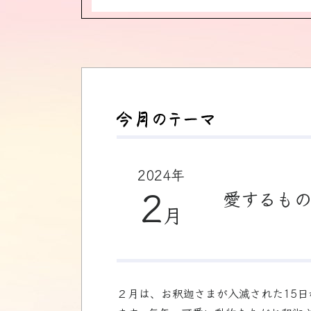
2024年
2
愛するも
月
２月は、お釈迦さまが入滅された15