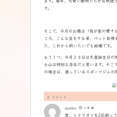
ます。毎年、可愛い動物たちがお釈迦
す。
そこで、今月のお題は「我が家の愛す
ころ、こんな芸をする等、ペット自慢
た、これから飼いたいでも結構です
もう１つ、今月２３日は天皇誕生日の
士山は特別な存在だと思います。そこ
の場合は、通っているスポーツジムの露
6
コメント
ayabo
2 年 前
昔、ミドリガメを2匹飼っ