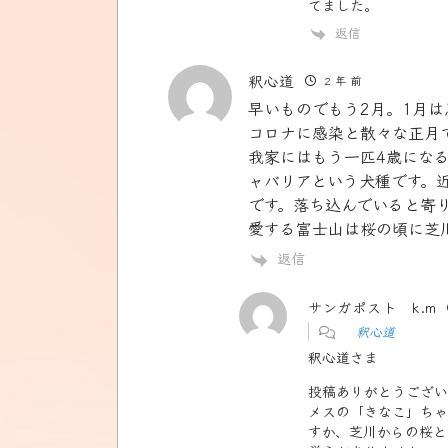
てました。
返信
釈心道
2 年 前
早いものでもう2月。1月
コロナに感染と散々な正月
我家にはもう一匹4歳にな
ャバリアという犬種です。
です。落ち込んでいると寄
愛する富士山は桜の頃に芝
返信
サンガポスト k.m
釈心道
釈心道さま
投稿ありがとうござい
メスの「きなこ」ちゃ
すか、芝川からの桜と