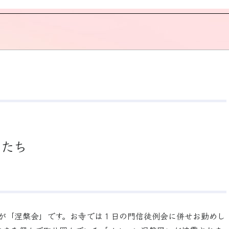
のたち
日が「涅槃会」です。お寺では１日の門信徒例会に併せお勤めし