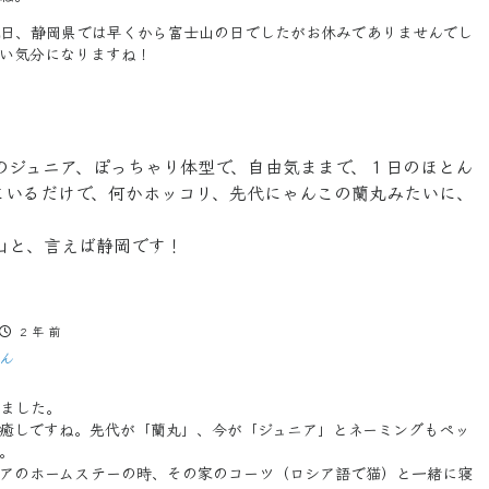
日、静岡県では早くから富士山の日でしたがお休みでありませんでし
い気分になりますね！
のジュニア、ぽっちゃり体型で、自由気ままで、１日のほとん
こにいるだけで、何かホッコリ、先代にゃんこの蘭丸みたいに、
山と、言えば静岡です！
2 年 前
ん
ました。
癒しですね。先代が「蘭丸」、今が「ジュニア」とネーミングもペッ
。
アのホームステーの時、その家のコーツ（ロシア語で猫）と一緒に寝