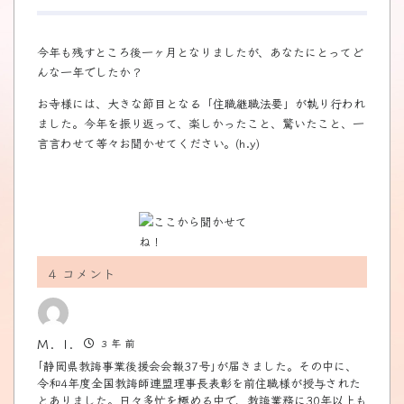
今年も残すところ後一ヶ月となりましたが、あなたにとってど
んな一年でしたか？
お寺様には、大きな節目となる「住職継職法要」が執り行われ
ました。今年を振り返って、楽しかったこと、驚いたこと、一
言言わせて等々お聞かせてください。(h.y)
4
コメント
M．I.
3 年 前
｢静岡県教誨事業後援会会報37号｣が届きました。その中に、
令和4年度全国教誨師連盟理事長表彰を前住職様が授与された
とありました。日々多忙を極める中で、教誨業務に30年以上も