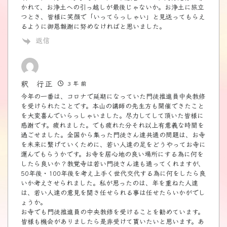
かれて、お浄土への引っ越しが最後じゃないか。お浄土に旅立
つとき、皆様に笑顔で「いってらっしゃい」と見送ってもらえ
るように御恩報謝に努めなければと思いました。
返信
釈 行正
3 年 前
今年の一番は、コロナで延期になっていた門徒推進員中央教修
を受けられたことです。本山の講師の先生方も開催できたこと
を大変喜んでいらっしゃいました。尽力してして頂いた皆様に
感謝です。疲れました。でも疲れた分それ以上有意義な時間を
過ごせました。全国から集った門徒さん達共通の問題は、お寺
を未来に繋げていくために、若い人達の足をどうやってお寺に
運んでもらうかです。お寺を居心地の良い場所にする為に何を
したら良いか？教覚寺は若い門徒さん達も通ってくれますが、
50年後・100年後を考え上手く世代交代する為に何をしたら良
いか考えさせられました。私が思ったのは、年を重ねた人達
は、若い人達の意見を聞き任せられる事は任せたらいかがでし
ょうか。
お寺でも門徒推進員の中央教修を受けることを勧めています。
皆様も機会がありましたら是非受けて貰いたいと思います。あ