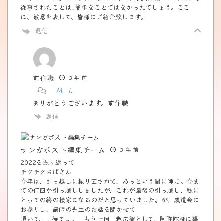
従事されたことは､簡単なことではなかったでしょう。ここ
に、敬意を表して、皆様にご紹介致します。
返信
前住職
3 年 前
M．I.
ありがとうございます。前住職
返信
サンガポスト編集チーム
3 年 前
2022を振り返って
チクチクおばさん
今年は、引っ越しに振り回されて、あっという間に師走。今ま
での何回か引っ越ししましたが、これが最後の引っ越し、私に
とっての終の棲家になるのだと思っていました。が、成道会に
お参りし、講師の先生のお話を聞かせて
頂いて、「待てよ。」もう一回 釈広智として、阿弥陀様に導