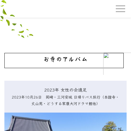
2023年 女性の会遠足
2023年10月26日 岡崎・三河安城 日帰りバス旅行（本證寺・
丈山苑・どうする家康大河ドラマ館他）