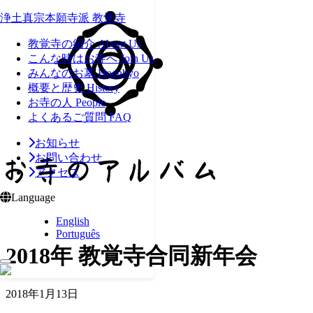
浄土真宗本願寺派 教覚寺
教覚寺の紹介
About Us
こんな時はお寺へ
Join Us
みんなのお墓
Hoenbyo
概要と歴史
History
お寺の人
People
よくあるご質問
FAQ
お知らせ
お問い合わせ
アクセス
Language
English
Português
2018年 教覚寺合同新年会
2018年1月13日