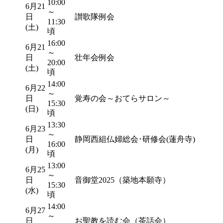
10:00
6月21
～
日
讃歌隊例会
11:30
(土)
頃
16:00
6月21
～
日
壮年会例会
20:00
(土)
頃
14:00
6月22
～
日
覚寿の会～おてらサロン～
15:30
(日)
頃
13:30
6月23
～
日
静岡西組仏婦総会･研修会(蓮舟寺)
16:00
(月)
頃
13:00
6月25
～
日
音御堂2025（築地本願寺）
15:30
(水)
頃
14:00
6月27
～
日
お聖教を読む会（茶話会）