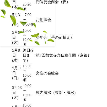
日
門信徒会例会（夜）
20:20
(木)
頃
5月3
7:00
～
日
お朝事会
9:00頃
(土)
10:00
5月6
～
日
少年会（芋の苗植え）
12:00
(火)
頃
5月8
終日(9
日
日ま
第7回教覚寺念仏奉仕団（京都）
(木)
で)
13:30
5月11
～
日
女性の会総会
16:00
(日)
頃
9:00
5月13
～
日
境内清掃（東部・清水）
10:00
(火)
頃
10:00