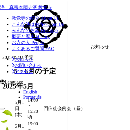
浄土真宗本願寺派 教覚寺
教覚寺の紹介
About Us
こんな時はお寺へ
Join Us
みんなのお墓
Hoenbyo
概要と歴史
History
お寺の人
People
お知らせ
よくあるご質問
FAQ
2025/05/02
予定
お知らせ
お問い合わせ
5・6月の予定
アクセス
Language
2025年5月
English
Português
14:00
5月1
～
日
門信徒会例会（昼）
15:20
(木)
頃
19:00
5月1
～