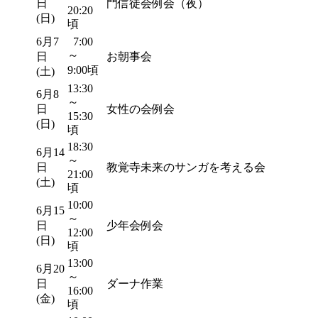
日
門信徒会例会（夜）
20:20
(日)
頃
6月7
7:00
～
日
お朝事会
9:00頃
(土)
13:30
6月8
～
日
女性の会例会
15:30
(日)
頃
18:30
6月14
～
日
教覚寺未来のサンガを考える会
21:00
(土)
頃
10:00
6月15
～
日
少年会例会
12:00
(日)
頃
13:00
6月20
～
日
ダーナ作業
16:00
(金)
頃