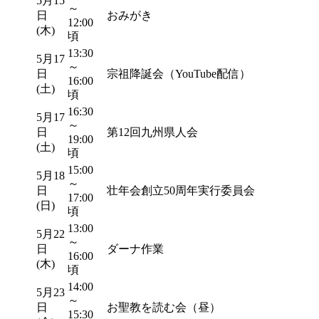
5月15
～
日
おみがき
12:00
(木)
頃
13:30
5月17
～
日
宗祖降誕会（YouTube配信）
16:00
(土)
頃
16:30
5月17
～
日
第12回九州県人会
19:00
(土)
頃
15:00
5月18
～
日
壮年会創立50周年実行委員会
17:00
(日)
頃
13:00
5月22
～
日
ダーナ作業
16:00
(木)
頃
14:00
5月23
～
日
お聖教を読む会（昼）
15:30