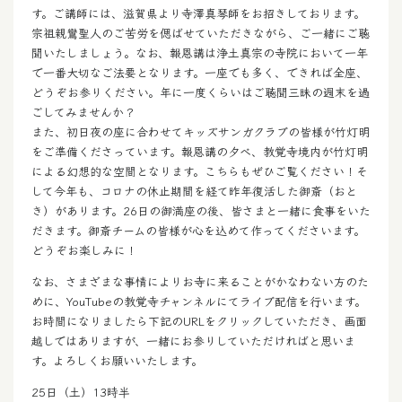
す。ご講師には、滋賀県より寺澤真琴師をお招きしております。
宗祖親鸞聖人のご苦労を偲ばせていただきながら、ご一緒にご聴
聞いたしましょう。なお、報恩講は浄土真宗の寺院において一年
で一番大切なご法要となります。一座でも多く、できれば全座、
どうぞお参りください。年に一度くらいはご聴聞三昧の週末を過
ごしてみませんか？
また、初日夜の座に合わせてキッズサンガクラブの皆様が竹灯明
をご準備くださっています。報恩講の夕べ、教覚寺境内が竹灯明
による幻想的な空間となります。こちらもぜひご覧ください！そ
して今年も、コロナの休止期間を経て昨年復活した御斎（おと
き）があります。26日の御満座の後、皆さまと一緒に食事をいた
だきます。御斎チームの皆様が心を込めて作ってくださいます。
どうぞお楽しみに！
なお、さまざまな事情によりお寺に来ることがかなわない方のた
めに、YouTubeの教覚寺チャンネルにてライブ配信を行います。
お時間になりましたら下記のURLをクリックしていただき、画面
越しではありますが、一緒にお参りしていただければと思いま
す。よろしくお願いいたします。
25日（土）13時半