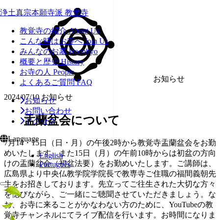
浄土真宗本願寺派 教覚寺
教覚寺の紹介
About Us
こんな時はお寺へ
Join Us
みんなのお墓
Hoenbyo
概要と歴史
History
お寺の人
People
お知らせ
よくあるご質問
FAQ
2024/07/10
お知らせ
お知らせ
お問い合わせ
盂蘭盆会について
アクセス
Language
7月14・15日（日・月）の午後2時から教覚寺盂蘭盆会をお勤
めいたします。また15日（月）の午前10時からは初盆の方向
English
けの盂蘭盆会（初盆法要）をお勤めいたします。ご講師は、
Português
広島県より中央仏教学院学院長で教専寺ご住職の福間義朝先
生をお招きしております。先立ってご往生された大切な方々
を偲びながら、ご一緒にご聴聞させていただきましょう。な
お、お寺に来ることがかなわない方のために、YouTubeの教
覚寺チャンネルにてライブ配信を行います。お時間になりま