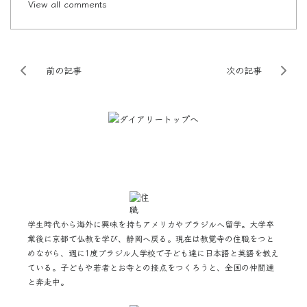
View all comments
前の記事
次の記事
学生時代から海外に興味を持ちアメリカやブラジルへ留学。大学卒
業後に京都で仏教を学び、静岡へ戻る。現在は教覚寺の住職をつと
めながら、週に1度ブラジル人学校で子ども達に日本語と英語を教え
ている。子どもや若者とお寺との接点をつくろうと、全国の仲間達
と奔走中。