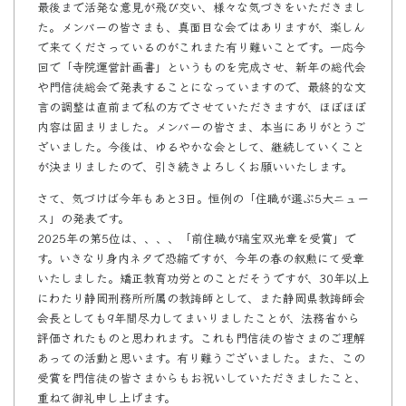
最後まで活発な意見が飛び交い、様々な気づきをいただきまし
た。メンバーの皆さまも、真面目な会ではありますが、楽しん
で来てくださっているのがこれまた有り難いことです。一応今
回で「寺院運営計画書」というものを完成させ、新年の総代会
や門信徒総会で発表することになっていますので、最終的な文
言の調整は直前まで私の方でさせていただきますが、ほぼほぼ
内容は固まりました。メンバーの皆さま、本当にありがとうご
ざいました。今後は、ゆるやかな会として、継続していくこと
が決まりましたので、引き続きよろしくお願いいたします。
さて、気づけば今年もあと3日。恒例の「住職が選ぶ5大ニュー
ス」の発表です。
2025年の第5位は、、、、「前住職が瑞宝双光章を受賞」で
す。いきなり身内ネタで恐縮ですが、今年の春の叙勲にて受章
いたしました。矯正教育功労とのことだそうですが、30年以上
にわたり静岡刑務所所属の教誨師として、また静岡県教誨師会
会長としても9年間尽力してまいりましたことが、法務省から
評価されたものと思われます。これも門信徒の皆さまのご理解
あっての活動と思います。有り難うございました。また、この
受賞を門信徒の皆さまからもお祝いしていただきましたこと、
重ねて御礼申し上げます。