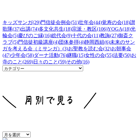
キッズサンガ(29)
門信徒会例会(51)
壮年会(44)
覚寿の会(18)
讃
歌隊(37)
出講(74)
多文化共生(18)
宗派・教区(106)
YOGA(18)
光
輪会(5)
慶びのご縁(16)
総代会(9)
十代の会(11)
教誨(27)
御斎ク
ラブ(5)
門信徒初級講座(4)
団体参拝(4)
静岡西組(6)
未来のサン
ガを考える会（ミサンガ）(3)
お聖教を読む会(32)
お朝事会
(47)
少年会(58)
ダーナ活動(76)
継職(15)
女性の会(55)
法要(50)
お
寺のこと(269)
日々のこと(59)
その他(16)