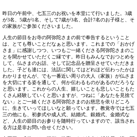
昨日の午前中、七五三のお祝いを本堂にて行いました。3歳
が3名、5歳が1名、そして7歳が3名、合計7名のお子様と、そ
の家族がご参加くださいました。
人生の節目をお寺の阿弥陀さまの前で奉告するということ
は、とても尊いことだなぁと思います。これまでの「おかげ
さま」に感謝しつつ、いつもご一緒くださる阿弥陀さまのこ
とを聞かせていただくご縁です。昨日もみんなでおつとめを
して、仏さまのお話、そして記念品を贈呈させていただきま
した。子ども達には、法話に関してはどれほど伝わったかは
わかりませんが、でも一番近い周りの大人（家族）が仏さま
を大切にする姿を通して、何か伝わるものがあるのだろうな
と思います。これからの人生、嬉しいことも悲しいこともた
くさん経験していくと思いますが、つねに「あなたを見捨て
ない」とご一緒くださる阿弥陀さまのお慈悲を依りどころ
に、生きていってほしいなと願っています。教覚寺では七五
三の他にも、初参式や成人式、結婚式、銀婚式、金婚式な
ど、人生の節目のお参りを随時行っていますので、該当され
る方は是非お問い合せください。