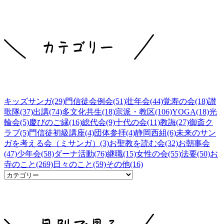
キッズサンガ(29)
門信徒会例会(51)
壮年会(44)
覚寿の会(18)
讃
歌隊(37)
出講(74)
多文化共生(18)
宗派・教区(106)
YOGA(18)
光
輪会(5)
慶びのご縁(16)
総代会(9)
十代の会(11)
教誨(27)
御斎ク
ラブ(5)
門信徒初級講座(4)
団体参拝(4)
静岡西組(6)
未来のサン
ガを考える会（ミサンガ）(3)
お聖教を読む会(32)
お朝事会
(47)
少年会(58)
ダーナ活動(76)
継職(15)
女性の会(55)
法要(50)
お
寺のこと(269)
日々のこと(59)
その他(16)