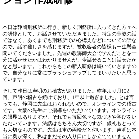
本日は静岡刑務所に行き、新しく刑務所に入ってきた方々へ
の研修として、お話させていただきました。特定の宗教の話
ではなく、あくまでも刑務所での心構えなどについての話な
ので、話す難しさを感じますが、被収容者の皆様も一生懸命
聞いてくださいました。先週の教誨師大会で学んだことを十
分に活かせたかはわかりませんが、今話せることは話せたか
なと思います。これからもこの新人研修は続いていきますの
で、自分なりに常にブラッシュアップしてまいりたいと思っ
ています。
そして昨日は声明のお稽古がありました。昨年より月に2
回、声明の稽古を続けており、1年以上過ぎました。とは言
っても、静岡に先生はおられないので、オンラインでの稽古
です。大阪の先生にご指導をいただいています。オンライン
の限界はありますが、それでも毎回色々な気づきや学びをい
ただいています。法話はもちろん大切ですが、儀礼もとって
も大切なものです。先生は車の両輪だと仰います。声明は本
当に奥が深く、私はまだその入り口にしか立てていません