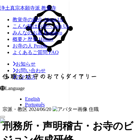
浄土真宗本願寺派 教覚寺
教覚寺の紹介
About Us
こんな時はお寺へ
Join Us
みんなのお墓
Hoenbyo
概要と歴史
History
お寺の人
People
よくあるご質問
FAQ
お知らせ
お問い合わせ
アクセス
Language
English
Português
宗派・教区
2024/06/20
住職
刑務所・声明稽古・お寺のビ
ジョン作成研修