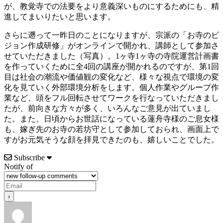
が、教覚寺での法要をより意義深いものにするためにも、精
進してまいりたいと思います。
さらに遡って一昨日のことになりますが、宗派の「お寺のビ
ジョン作成研修」がオンラインで開かれ、講師として参加さ
せていただきました（写真）。1ヶ寺1ヶ寺の寺院運営計画書
を作っていくために全4回の講座が開かれるのですが、第1回
目は社会の潮流や価値観の変化など、様々な視点で環境の変
化を見ていく外部環境分析をします。個人作業やグループ作
業など、頭をフル回転させてワークを行なっていただきまし
たが、前向きな方々が多く、いろんなご意見が出ていまし
た。また、日頃からお世話になっている蓮舟寺様のご息女様
も、嫁ぎ先のお寺の若坊守として参加しておられ、画面上で
すがお元気そうな顔を拝見できたのも、嬉しいことでした。
Subscribe
Notify of